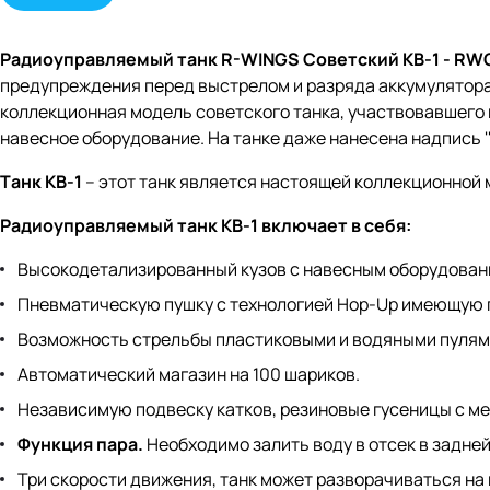
Радиоуправляемый танк R-WINGS Советский КВ-1 - RW
предупреждения перед выстрелом и разряда аккумулятора.
коллекционная модель советского танка, участвовавшего в
навесное оборудование. На танке даже нанесена надпись '
Tанк КВ-1
– этот танк является настоящей коллекционной
Радиоуправляемый танк КВ-1 включает в себя:
Высокодетализированный кузов с навесным оборудован
Пневматическую пушку с технологией Hop-Up имеющую п
Возможность стрельбы пластиковыми и водяными пулям
Автоматический магазин на 100 шариков.
Независимую подвеску катков, резиновые гусеницы с м
Функция пара.
Необходимо залить воду в отсек в задней 
Три скорости движения, танк может разворачиваться на 