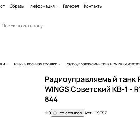
лог
Образы
Информация
Галерея
Контакты
шки
Танки и военная техника
Радиоуправляемый танк R-WINGS Советск
Радиоуправляемый танк 
WINGS Советский КВ-1 - 
844
0
Нет отзывов
Арт.
109557