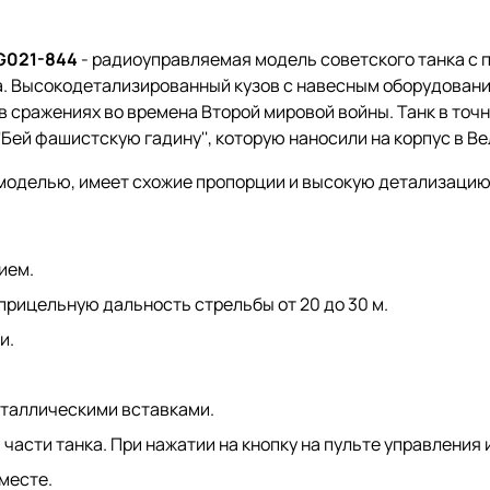
G021-844
- радиоуправляемая модель советского танка с 
 Высокодетализированный кузов с навесным оборудованием
 сражениях во времена Второй мировой войны. Танк в точн
'Бей фашистскую гадину'', которую наносили на корпус в 
 моделью, имеет схожие пропорции и высокую детализацию
ием.
рицельную дальность стрельбы от 20 до 30 м.
и.
еталлическими вставками.
части танка. При нажатии на кнопку на пульте управления 
месте.