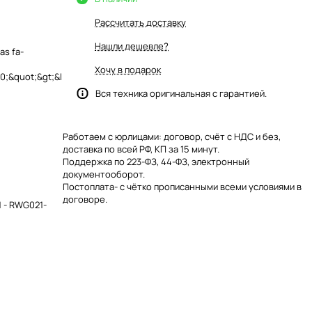
Рассчитать доставку
Нашли дешевле?
as fa-
Хочу в подарок
;&quot;&gt;&l
Вся техника оригинальная с гарантией.
Работаем с юрлицами: договор, счёт с НДС и без,
доставка по всей РФ, КП за 15 минут.
Поддержка по 223-ФЗ, 44-ФЗ, электронный
документооборот.
Постоплата- с чётко прописанными всеми условиями в
договоре.
 - RWG021-