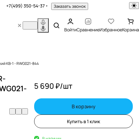
+7(499) 350-54-37
Заказать звонок
Войти
Сравнение
Избранное
Корзина
ий КВ-1 - RWG021-844
R-
5 690 ₽/
шт
RWG021-
В корзину
Купить в 1 клик
В наличии