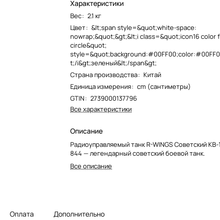
Характеристики
Вес
:
2.1 кг
Цвет
:
&lt;span style=&quot;white-space:
nowrap;&quot;&gt;&lt;i class=&quot;icon16 color f
circle&quot;
style=&quot;background:#00FF00;color:#00FF00
t;/i&gt;зеленый&lt;/span&gt;
Страна производства
:
Китай
Единица измерения
:
cm (сантиметры)
GTIN
:
2739000137796
Все характеристики
Описание
Радиоуправляемый танк R-WINGS Советский КВ-1
844 — легендарный советский боевой танк.
Все описание
Оплата
Дополнительно