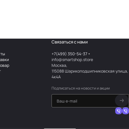
Связаться с нами
аты
+7(499) 350-54-37
тавки
info@smartshop.store
товар
Москва,
т
115088 Шарикоподшипниковская улица,
4к4А
Подписаться
на новости и акции