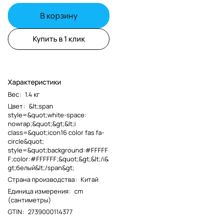
В корзину
Купить в 1 клик
Характеристики
Вес
:
1.4 кг
Цвет
:
&lt;span
style=&quot;white-space:
nowrap;&quot;&gt;&lt;i
class=&quot;icon16 color fas fa-
circle&quot;
style=&quot;background:#FFFFF
F;color:#FFFFFF;&quot;&gt;&lt;/i&
gt;белый&lt;/span&gt;
Страна производства
:
Китай
Единица измерения
:
cm
(сантиметры)
GTIN
:
2739000114377