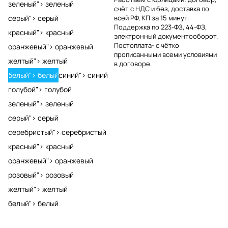
зеленый">
зеленый
счёт с НДС и без, доставка по
серый">
серый
всей РФ, КП за 15 минут.
Поддержка по 223-ФЗ, 44-ФЗ,
красный">
красный
электронный документооборот.
Постоплата- с чётко
оранжевый">
оранжевый
прописанными всеми условиями
желтый">
желтый
в договоре.
белый">
белый
синий">
синий
голубой">
голубой
зеленый">
зеленый
серый">
серый
серебристый">
серебристый
красный">
красный
оранжевый">
оранжевый
розовый">
розовый
желтый">
желтый
белый">
белый