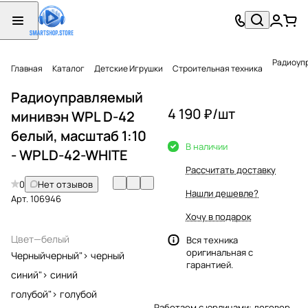
Радиоупр
Главная
Каталог
Детские Игрушки
Строительная техника
Радиоуправляемый
4 190 ₽/
шт
минивэн WPL D-42
белый, масштаб 1:10
В наличии
- WPLD-42-WHITE
Рассчитать доставку
0
Нет отзывов
Нашли дешевле?
Арт.
106946
Хочу в подарок
Цвет
—
белый
Вся техника
оригинальная с
Черный
черный">
черный
гарантией.
синий">
синий
голубой">
голубой
Работаем с юрлицами: договор,