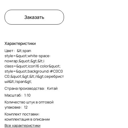
Заказать
Характеристики
Цвет
:
&lt;span
style=&quot;white-space:
nowrap;&quot;&gt;&lt;i
class=&quot;icon16 color&quot;
style=&quot;background:#C0C0
C0;&quot;&gt;&lt;/i&gt;серебрист
ый&lt;/span&gt;
Страна производства
:
Китай
Масштаб
:
1:10
Количество штук в оптовой
упаковке
:
12
Комплект поставки
:
комплектация в описании
Все характеристики