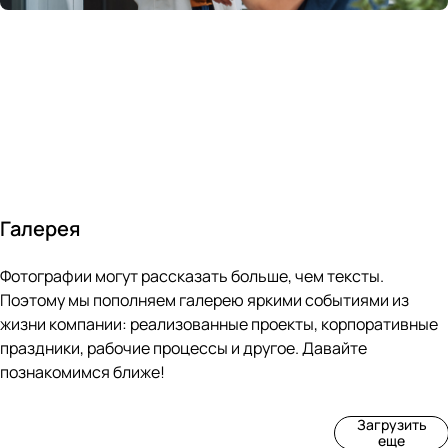
России
в
70&#37;
с
за 24
течение
всем
ведущими
часа
10 минут
покупателям
производите
Галерея
4
3
4
3
Фотографии могут рассказать больше, чем тексты.
фот
фот
фот
фот
о
о
о
о
Поэтому мы пополняем галерею яркими событиями из
Пр
Рек
Вы
Ма
жизни компании: реализованные проекты, корпоративные
оиз
онс
ста
рке
праздники, рабочие процессы и другое. Давайте
вод
тру
вка
т
познакомимся ближе!
ств
кци
«М
«Ар
о
я
ир
т-
Загрузить
нов
зда
ко
баз
еще