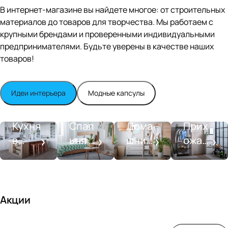
Editio
В интернет-магазине вы найдете многое: от строительных
n
материалов до товаров для творчества. Мы работаем с
Whit
крупными брендами и проверенными индивидуальными
e
satin
предпринимателями. Будьте уверены в качестве наших
товаров!
Идеи интерьера
Модные капсулы
Прихожа
Кухня
Спальня
Ванная
я
Кухня
Спал
Дома
Прих
в
ьня в
шний
ожая
стиле
совре
SPA-
со
моде
менн
салон
вкусо
рн
ом
м
стиле
Акции