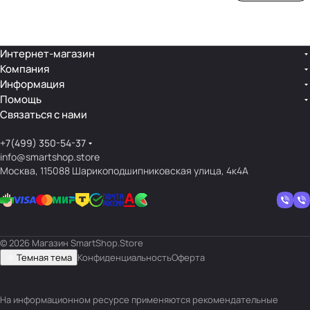
ой
ния
шек
ар»
лин
»
ейк
и
Интернет-магазин
Компания
кос
Информация
мет
Помощь
ики
Связаться с нами
+7(499) 350-54-37
info@smartshop.store
Москва, 115088 Шарикоподшипниковская улица, 4к4А
© 2026 Магазин SmartShop.Store
Темная тема
Конфиденциальность
Оферта
На информационном ресурсе применяются
рекомендательные