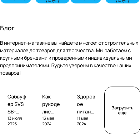
Блог
В интернет-магазине вы найдете многое: от строительных
материалов до товаров для творчества. Мы работаем с
крупными брендами и проверенными индивидуальными
предпринимателями. Будьте уверены в качестве наших
товаров!
Обзоры
Советы
Творчество
Сабвуф
Как
Здоров
сабвуферов
покупателям
ер SVS
рукоде
ое
Загрузить
SB-
лие
питание
еще
13 июля
13 мая
11 мая
1000
помога
без
2026
2024
2024
Pro
ет
глютен
развива
а: как