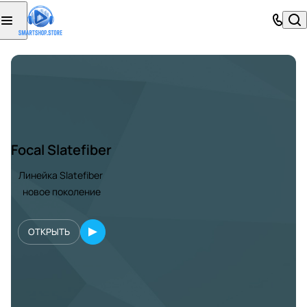
Focal Slatefiber
Линейка Slatefiber
новое поколение
ОТКРЫТЬ