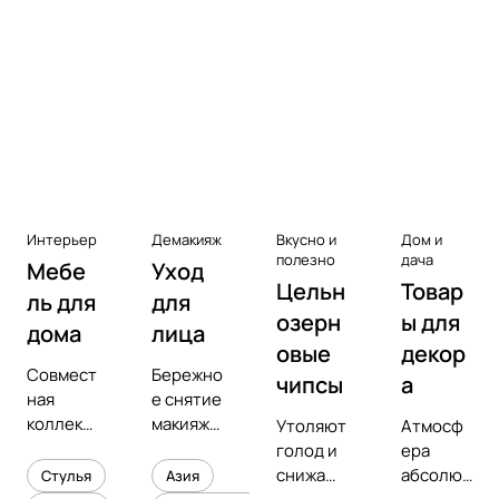
Аксессуары к виниловым
проигрывателям
Чистота
Интерьер
Демакияж
Вкусно и
Дом и
полезно
дача
Мебе
Уход
Цельн
Товар
ль для
для
озерн
ы для
дома
лица
овые
декор
Совмест
Бережно
чипсы
а
ная
е снятие
коллекц
макияжа
Утоляют
Атмосф
ия с
и
голод и
ера
предмет
увлажне
снижают
абсолют
Стулья
Азия
ным
ние