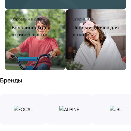
Взрослым и детям
Скидка 30%
Велосипеды для
Пледы и одеяла для
активного лета
дома
Бренды