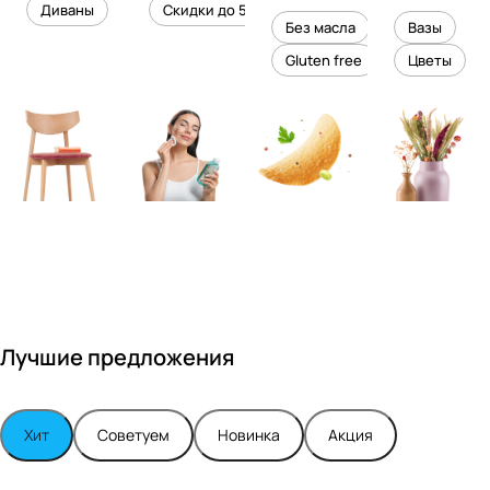
уровень
ного
Диваны
Скидки до 50%
дизайне
кожи
холесте
уюта в
Без масла
Вазы
ром
рина
вашем
Gluten free
Цветы
Максимо
интерье
м
ре
Турским
Лучшие предложения
Хит
Советуем
Новинка
Акция