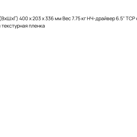
xШxГ) 400 x 203 x 336 мм Вес 7.75 кг НЧ-драйвер 6.5" TCP
 текстурная пленка