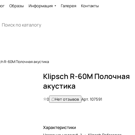
лог
Образы
Информация
Галерея
Контакты
sch R-60M Полочная акустика
Klipsch R-60M Полочная
акустика
0
Нет отзывов
Арт.
107591
Характеристики
?