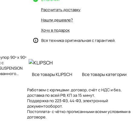
Рассчитать доставку
Нашли дешевле?
Хочу в подарок
Вся техника оригинальная с гарантией.
пор 90º x 90º
 с
 SUSPENSION
ованного
Все товары KLIPSCH
Все товары категории
Работаем с юрлицами: договор, счёт с НДС и без,
доставка по всей РФ, КП за 15 минут.
Поддержка по 223-ФЗ, 44-ФЗ, электронный
документооборот.
Постоплата- с чётко прописанными всеми условиями в
договоре.