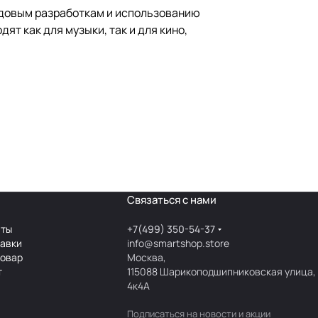
редовым разработкам и использованию
т как для музыки, так и для кино,
Связаться с нами
аты
+7(499) 350-54-37
тавки
info@smartshop.store
товар
Москва,
т
115088 Шарикоподшипниковская улица,
4к4А
Подписаться
на новости и акции