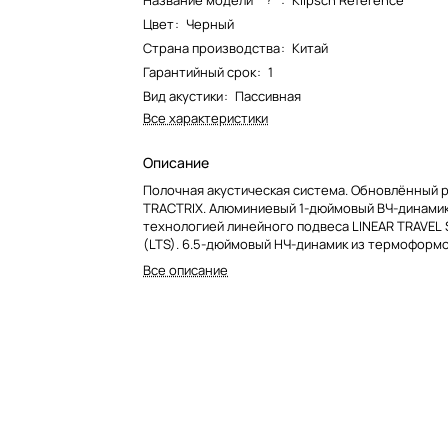
Название модели*
:
Klipsch Reference
Цвет
:
Черный
Страна производства
:
Китай
Гарантийный срок
:
1
Вид акустики
:
Пассивная
Все характеристики
Описание
Полочная акустическая система. Обновлённый ру
TRACTRIX. Алюминиевый 1-дюймовый ВЧ-динамик
технологией линейного подвеса LINEAR TRAVEL
(LTS). 6.5-дюймовый НЧ-динамик из термоформ
кристаллического полимера (TCP).
Все описание