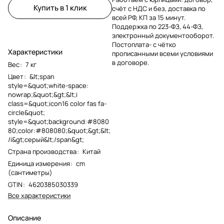
Купить в 1 клик
счёт с НДС и без, доставка по
всей РФ, КП за 15 минут.
Поддержка по 223-ФЗ, 44-ФЗ,
электронный документооборот.
Постоплата- с чётко
Характеристики
прописанными всеми условиями
в договоре.
Вес
:
7 кг
Цвет
:
&lt;span
style=&quot;white-space:
nowrap;&quot;&gt;&lt;i
class=&quot;icon16 color fas fa-
circle&quot;
style=&quot;background:#8080
80;color:#808080;&quot;&gt;&lt;
/i&gt;серый&lt;/span&gt;
Страна производства
:
Китай
Единица измерения
:
cm
(сантиметры)
GTIN
:
4620385030339
Все характеристики
Описание