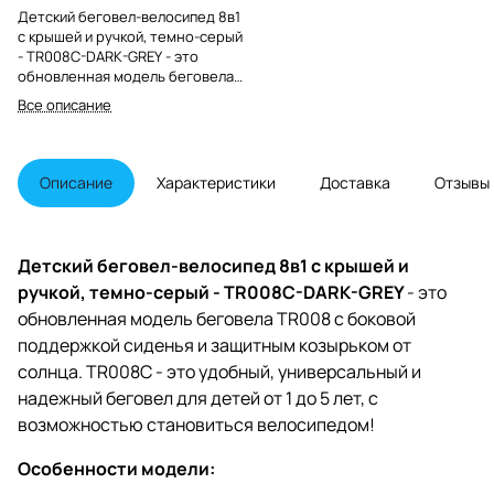
Детский беговел-велосипед 8в1
с крышей и ручкой, темно-серый
- TR008C-DARK-GREY - это
обновленная модель беговела
TR008 с боковой поддержкой
Все описание
сиденья и крышей.
Описание
Характеристики
Доставка
Отзывы
Детский беговел-велосипед 8в1 с крышей и
ручкой, темно-серый - TR008C-DARK-GREY
- это
обновленная модель беговела TR008 с боковой
поддержкой сиденья и защитным козырьком от
солнца. TR008C - это удобный, универсальный и
надежный беговел для детей от 1 до 5 лет, с
возможностью становиться велосипедом!
Особенности модели: