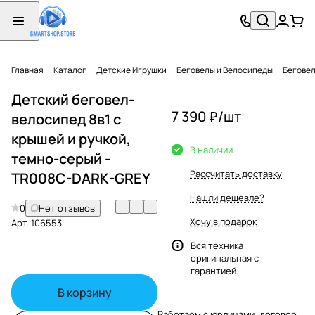
Главная
Каталог
Детские Игрушки
Беговелы и Велосипеды
Бегове
Детский беговел-
7 390 ₽/
шт
велосипед 8в1 с
крышей и ручкой,
В наличии
темно-серый -
Рассчитать доставку
TR008C-DARK-GREY
Нашли дешевле?
0
Нет отзывов
Хочу в подарок
Арт.
106553
Вся техника
оригинальная с
гарантией.
В корзину
Работаем с юрлицами: договор,