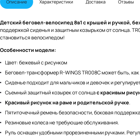
Описание
Характеристики
Доставка
Отзывы
Детский беговел-велосипед 8в1 с крышей и ручкой, бе
поддержкой сиденья и защитным козырьком от солнца. TR00
становиться велосипедом!
Особенности модели:
Цвет: бежевый с рисунком
Беговел-трансформер R-WINGS TR008C может быть, как 
Сиденье подходит для мальчиков и девочек и регулирует
Съемный защитный козырек от солнца
с красивым рису
Красивый рисунок на раме и родительской ручке
.
Пятиточечный ремень безопасности, боковая поддержка
Резиновые колеса не требующие обслуживания.
Руль оснащен удобными прорезиненными ручками. Регул