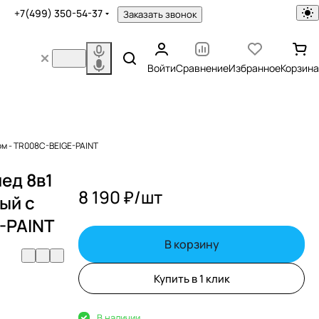
+7(499) 350-54-37
Заказать звонок
Войти
Сравнение
Избранное
Корзина
ом - TR008C-BEIGE-PAINT
ед 8в1
8 190 ₽/
шт
ый с
-PAINT
В корзину
Купить в 1 клик
В наличии