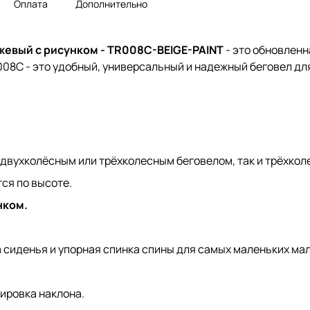
Оплата
Дополнительно
жевый с рисунком - TR008C-BEIGE-PAINT
- это обновленн
8C - это удобный, универсальный и надежный беговел для 
двухколёсным или трёхколесным беговелом, так и трёхко
ся по высоте.
нком.
 сиденья и упорная спинка спины для самых маленьких ма
ировка наклона.