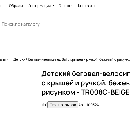
лог
Образы
Информация
Галерея
Контакты
елы
Детский беговел-велосипед 8в1 с крышей и ручкой, бежевый с рисунк
Детский беговел-велосип
с крышей и ручкой, бежев
рисунком - TR008C-BEIGE
0
Нет отзывов
Арт.
109324