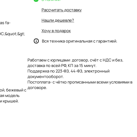
Рассчитать доставку
Нашли дешевле?
as fa-
Хочу в подарок
C;&quot;&gt;
Вся техника оригинальная с гарантией.
Работаем с юрлицами: договор, счёт с НДС и без,
доставка по всей РФ, КП за 15 минут.
Поддержка по 223-ФЗ, 44-ФЗ, электронный
документооборот.
Постоплата- с чётко прописанными всеми условиями в
договоре.
ой, бежевый с
ная модель
и крышей.