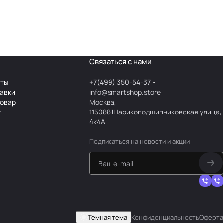
Связаться с нами
аты
+7(499) 350-54-37
тавки
info@smartshop.store
товар
Москва,
т
115088 Шарикоподшипниковская улица,
4к4А
Подписаться
на новости и акции
Темная тема
Конфиденциальность
Оферта