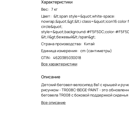
Характеристики
Вес
:
7 кг
Цвет
:
&lt;span style=&quot;white-space:
nowrap;&quot;&gt;&lt;i class=&quot;icon16 color f
circle&quot;
style=&quot;background:#F5F5DC;color:#F5F5D
&lt;/i&gt;бежевый&lt;/span&gt;
Страна производства
:
Китай
Единица измерения
:
cm (сантиметры)
GTIN
:
4620385030018
Все характеристики
Описание
Детский беговел-велосипед 8в1 с крышей и ручк
рисунком - TR008C-BEIGE-PAINT - это обновлен
беговела TR008 с боковой поддержкой сиденья 
Все описание