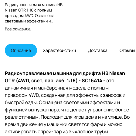
Радиоуправляемая машина HB
Nissan GTR 1:16 с полным
приводом 4WD. Оснащена
световыми эффектами и
функцией пара для
Все описание
реалистичного дрифта. Прочный
корпус, аккумулятор и зарядка в
комплекте. Подходит для игры
дома и на улице.
Описание
Характеристики
Доставка
Отзывы
Радиоуправляемая машина для дрифта HB Nissan
GTR (4WD, свет, пар, акб, 1:16) - SC16A14
- это
динамичная и манёвренная модель с полным
приводом 4WD, созданная для эффектных заносов и
быстрой езды. Оснащена световыми эффектами и
функцией выпуска пара, что делает управление более
реалистичным. Подходит для игры дома и на улице. Во
время движения у машинки светятся фары и можно
активировать спрей-пар из выхлопной трубы.