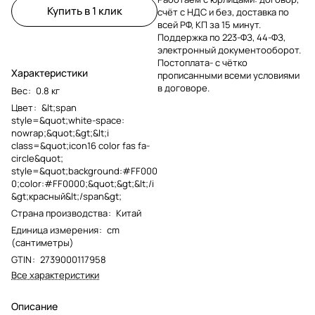
Купить в 1 клик
счёт с НДС и без, доставка по
всей РФ, КП за 15 минут.
Поддержка по 223-ФЗ, 44-ФЗ,
электронный документооборот.
Постоплата- с чётко
Характеристики
прописанными всеми условиями
в договоре.
Вес
:
0.8 кг
Цвет
:
&lt;span
style=&quot;white-space:
nowrap;&quot;&gt;&lt;i
class=&quot;icon16 color fas fa-
circle&quot;
style=&quot;background:#FF000
0;color:#FF0000;&quot;&gt;&lt;/i
&gt;красный&lt;/span&gt;
Страна производства
:
Китай
Единица измерения
:
cm
(сантиметры)
GTIN
:
2739000117958
Все характеристики
Описание