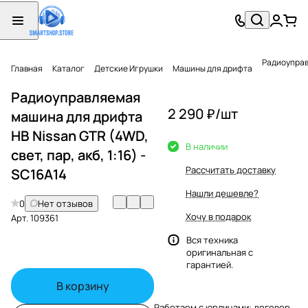
Радиоуправл
Главная
Каталог
Детские Игрушки
Машины для дрифта
Радиоуправляемая
2 290 ₽/
шт
машина для дрифта
HB Nissan GTR (4WD,
В наличии
свет, пар, акб, 1:16) -
Рассчитать доставку
SC16A14
Нашли дешевле?
0
Нет отзывов
Хочу в подарок
Арт.
109361
Вся техника
оригинальная с
гарантией.
В корзину
Работаем с юрлицами: договор,