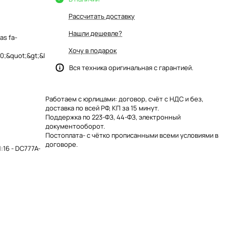
Рассчитать доставку
Нашли дешевле?
as fa-
Хочу в подарок
;&quot;&gt;&l
Вся техника оригинальная с гарантией.
Работаем с юрлицами: договор, счёт с НДС и без,
доставка по всей РФ, КП за 15 минут.
Поддержка по 223-ФЗ, 44-ФЗ, электронный
документооборот.
Постоплата- с чётко прописанными всеми условиями в
договоре.
16 - DC777A-