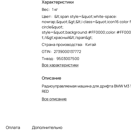
Характеристики
Вес
:
1 кг
Цвет
:
&lt;span style=&quot;white-space:
nowrap;&quot;&gt;&lt;i class=&quot;icon16 color f
circle&quot;
style=&quot;background:#FF0000;color:#FF0000
t;/i&gt;красный&lt;/span&gt;
Страна производства
:
Китай
GTIN
:
2739000137772
Тнвэд
:
9503007500
Все характеристики
Описание
Радиоуправляемая машина для дрифта BMW M3 1:
RED
Все описание
Оплата
Дополнительно