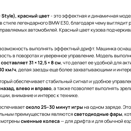
tyle), красный цвет
- это эффектная и динамичная моде
в стиле легендарного BMW E30, благодаря чему выглядит 
управляемых автомобилей. Красный цвет кузова подчеркив
 возможность выполнять эффектный дрифт. Машинка осна
ость в поворотах и уверенное управление. Модель выполн
оставляет 31 × 12,5 × 8 см
, что делает ее удобной для ак
30 км/ч
, делая заезды еще более захватывающими и интер
оторый обеспечивает стабильный сигнал и удобное управл
 назад, влево и вправо
, а также позволяет выполнять зре
ции, внимание и интерес к технике.
беспечивает
около 25–30 минут игры
на одном заряде. Эт
тельным преимуществом являются
светодиодные фары
, к
усмотрены
сменные колеса
— для дрифта и для обычной ез