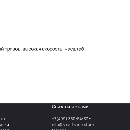
ый привод, высокая скорость, масштаб
Связаться с нами
аты
+7(499) 350-54-37
тавки
info@smartshop.store