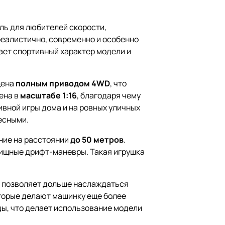
ль для любителей скорости,
реалистично, современно и особенно
ает спортивный характер модели и
щена
полным приводом 4WD
, что
ена в
масштабе 1:16
, благодаря чему
тивной игры дома и на ровных уличных
есными.
ение на расстоянии
до 50 метров
.
лищные дрифт-маневры. Такая игрушка
о позволяет дольше наслаждаться
оторые делают машинку еще более
ды, что делает использование модели