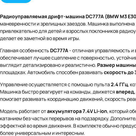
Радиоуправляемая дрифт-машина DC777A (BMW M3 E30 S
маневренности и зрелищных заездов. Машинка выполнена 
привлекательно для детей и взрослых поклонников радио
делает ее заметной во время игры.
Главная особенность
DC777A
- отличная управляемость и
обеспечивает лучшее сцепление с поверхностью, устойчив
выглядит детализировано и реалистично.
Размер машины с
площадках. Автомобиль способен развивать
скорость до 
Управление осуществляется с помощью пульта
2.4 ГГц
, к
Машинка быстро реагирует на команды, движется
вперед,
помогает развивать координацию движений, скорость реак
Модель работает от
аккумулятора 7.4V Li-ion
, который о
катанием без частых перерывов на подзарядку. Дополни
эффектной во время движения. В комплекте обычно пред
более универсальным и интересным.