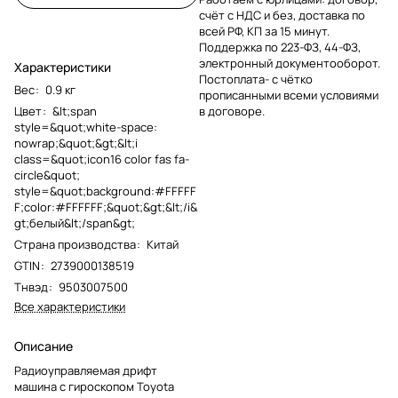
счёт с НДС и без, доставка по
всей РФ, КП за 15 минут.
Поддержка по 223-ФЗ, 44-ФЗ,
электронный документооборот.
Характеристики
Постоплата- с чётко
Вес
:
0.9 кг
прописанными всеми условиями
Цвет
:
&lt;span
в договоре.
style=&quot;white-space:
nowrap;&quot;&gt;&lt;i
class=&quot;icon16 color fas fa-
circle&quot;
style=&quot;background:#FFFFF
F;color:#FFFFFF;&quot;&gt;&lt;/i&
gt;белый&lt;/span&gt;
Страна производства
:
Китай
GTIN
:
2739000138519
Тнвэд
:
9503007500
Все характеристики
Описание
Радиоуправляемая дрифт
машина с гироскопом Toyota