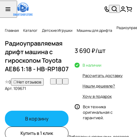
Радиоуправ
Главная
Каталог
Детские Игрушки
Машины для дрифта
Радиоуправляемая
3 690 ₽/
шт
дрифт машина с
гироскопом Toyota
В наличии
AE86 1:18 - HB-RP1807
Рассчитать доставку
0
Нет отзывов
Нашли дешевле?
Арт.
109671
Хочу в подарок
Вся техника
оригинальная с
гарантией.
В корзину
Купить в 1 клик
Работаем с юрлицами: договор,