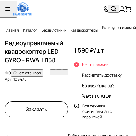
Радиоуправляемый 
Главная
Каталог
Беспилотники
Квадрокоптеры
Радиоуправляемый
1 590 ₽/
шт
квадрокоптер LED
GYRO - RWA-H158
Нет в наличии
0
Нет отзывов
Рассчитать доставку
Арт.
109475
Нашли дешевле?
Хочу в подарок
Вся техника
Заказать
оригинальная с
гарантией.
Работаем с юрлицами: договор,