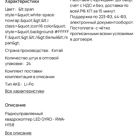
Характеристики
счёт с НДС и без, доставка по
Цвет
:
&lt;span
всей РФ, КП за 15 минут.
style=&quot;white-space:
Поддержка по 223-ФЗ, 44-ФЗ,
nowrap;&quot;&gt;&lt;i
электронный документооборот.
class=&quot;icon16 color&quot;
Постоплата- с чётко
style=&quot;background:#FFFFF
прописанными всеми условиями
F;&quot;&gt;&lt;/i&gt;белый&lt;/s
в договоре.
pan&gt;
Страна производства
:
Китай
Количество штук в оптовой
упаковке
:
24
Комплект поставки
:
комплектация в описании
Тип АКБ
:
Li-Po
Все характеристики
Описание
Радиоуправляемый
квадрокоптер LED GYRO - RWA-
H158
Все описание