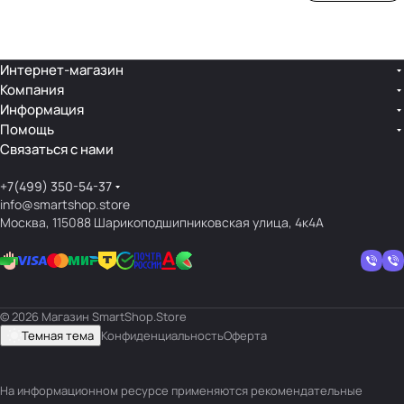
ой
ния
шек
ар»
лин
»
ейк
и
Интернет-магазин
Компания
кос
Информация
мет
Помощь
ики
Связаться с нами
+7(499) 350-54-37
info@smartshop.store
Москва, 115088 Шарикоподшипниковская улица, 4к4А
© 2026 Магазин SmartShop.Store
Темная тема
Конфиденциальность
Оферта
На информационном ресурсе применяются
рекомендательные