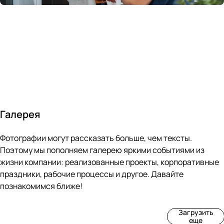
России
в
70&#37;
с
за 24
течение
всем
ведущими
часа
10 минут
покупателям
производите
Галерея
4
3
4
3
Фотографии могут рассказать больше, чем тексты.
фот
фот
фот
фот
о
о
о
о
Поэтому мы пополняем галерею яркими событиями из
Пр
Рек
Вы
Ма
жизни компании: реализованные проекты, корпоративные
оиз
онс
ста
рке
праздники, рабочие процессы и другое. Давайте
вод
тру
вка
т
познакомимся ближе!
ств
кци
«М
«Ар
о
я
ир
т-
Загрузить
нов
зда
ко
баз
еще