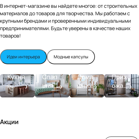
Editio
В интернет-магазине вы найдете многое: от строительных
n
материалов до товаров для творчества. Мы работаем с
Whit
крупными брендами и проверенными индивидуальными
e
satin
предпринимателями. Будьте уверены в качестве наших
товаров!
Идеи интерьера
Модные капсулы
Прихожа
Кухня
Спальня
Ванная
я
Кухня
Спал
Дома
Прих
в
ьня в
шний
ожая
стиле
совре
SPA-
со
моде
менн
салон
вкусо
рн
ом
м
стиле
Акции