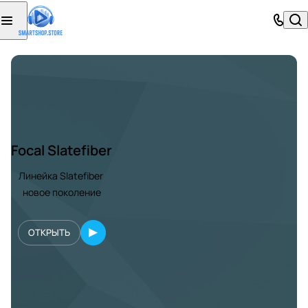
Focal Slatefiber
Линейка Slatefiber
новое поколение
ОТКРЫТЬ