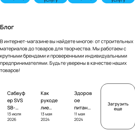
Блог
В интернет-магазине вы найдете многое: от строительных
материалов до товаров для творчества. Мы работаем с
крупными брендами и проверенными индивидуальными
предпринимателями. Будьте уверены в качестве наших
товаров!
Обзоры
Советы
Творчество
Сабвуф
Как
Здоров
сабвуферов
покупателям
ер SVS
рукоде
ое
Загрузить
SB-
лие
питание
еще
13 июля
13 мая
11 мая
1000
помога
без
2026
2024
2024
Pro
ет
глютен
развива
а: как