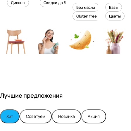
уровень
ного
Диваны
Скидки до 50%
дизайне
кожи
холесте
уюта в
Без масла
Вазы
ром
рина
вашем
Gluten free
Цветы
Максимо
интерье
м
ре
Турским
Лучшие предложения
Хит
Советуем
Новинка
Акция