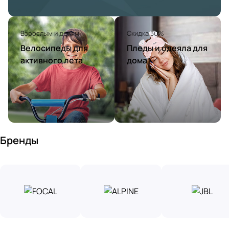
Взрослым и детям
Скидка 30%
Велосипеды для
Пледы и одеяла для
активного лета
дома
Бренды