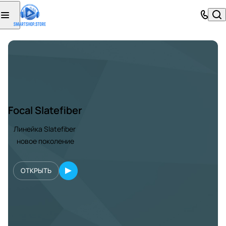
Focal Slatefiber
Линейка Slatefiber
новое поколение
ОТКРЫТЬ