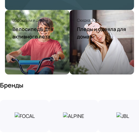
Взрослым и детям
Скидка 30%
Велосипеды для
Пледы и одеяла для
активного лета
дома
Бренды