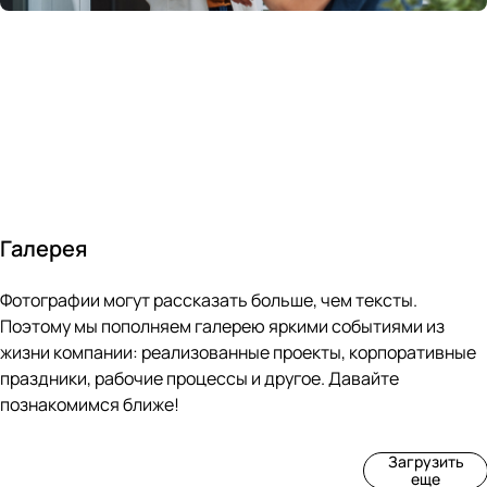
России
в
70&#37;
с
за 24
течение
всем
ведущими
часа
10 минут
покупателям
производите
Галерея
4
3
4
3
Фотографии могут рассказать больше, чем тексты.
фот
фот
фот
фот
о
о
о
о
Поэтому мы пополняем галерею яркими событиями из
Пр
Рек
Вы
Ма
жизни компании: реализованные проекты, корпоративные
оиз
онс
ста
рке
праздники, рабочие процессы и другое. Давайте
вод
тру
вка
т
познакомимся ближе!
ств
кци
«М
«Ар
о
я
ир
т-
Загрузить
нов
зда
ко
баз
еще