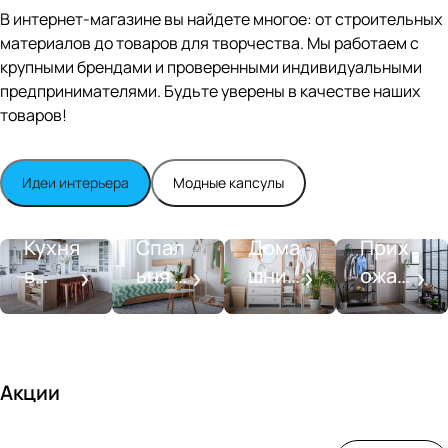
Editio
В интернет-магазине вы найдете многое: от строительных
n
материалов до товаров для творчества. Мы работаем с
Whit
крупными брендами и проверенными индивидуальными
e
satin
предпринимателями. Будьте уверены в качестве наших
товаров!
Идеи интерьера
Модные капсулы
Прихожа
Кухня
Спальня
Ванная
я
Кухня
Спал
Дома
Прих
в
ьня в
шний
ожая
стиле
совре
SPA-
со
моде
менн
салон
вкусо
рн
ом
м
стиле
Акции