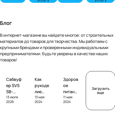
Блог
В интернет-магазине вы найдете многое: от строительных
материалов до товаров для творчества. Мы работаем с
крупными брендами и проверенными индивидуальными
предпринимателями. Будьте уверены в качестве наших
товаров!
Обзоры
Советы
Творчество
Сабвуф
Как
Здоров
сабвуферов
покупателям
ер SVS
рукоде
ое
Загрузить
SB-
лие
питание
еще
13 июля
13 мая
11 мая
1000
помога
без
2026
2024
2024
Pro
ет
глютен
развива
а: как