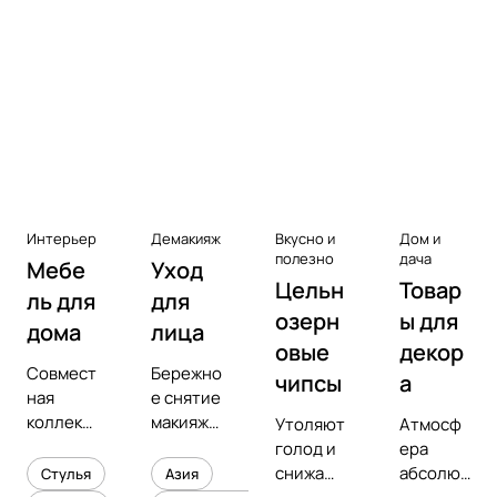
Аксессуары к виниловым
проигрывателям
Чистота
Интерьер
Демакияж
Вкусно и
Дом и
полезно
дача
Мебе
Уход
Цельн
Товар
ль для
для
озерн
ы для
дома
лица
овые
декор
Совмест
Бережно
чипсы
а
ная
е снятие
коллекц
макияжа
Утоляют
Атмосф
ия с
и
голод и
ера
предмет
увлажне
снижают
абсолют
Стулья
Азия
ным
ние