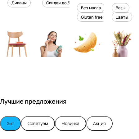
уровень
ного
Диваны
Скидки до 50%
дизайне
кожи
холесте
уюта в
Без масла
Вазы
ром
рина
вашем
Gluten free
Цветы
Максимо
интерье
м
ре
Турским
Лучшие предложения
Хит
Советуем
Новинка
Акция