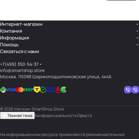
ой
ния
шек
ар»
лин
»
ейк
и
Интернет-магазин
Компания
кос
Информация
мет
Помощь
ики
Связаться с нами
+7(499) 350-54-37
info@smartshop.store
Москва, 115088 Шарикоподшипниковская улица, 4к4А
© 2026 Магазин SmartShop.Store
Темная тема
Конфиденциальность
Оферта
На информационном ресурсе применяются
рекомендательные