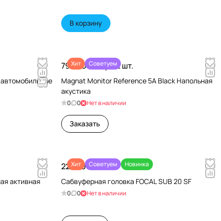
В корзину
Хит
Советуем
79 990 ₽/
Пара 2 шт.
и автомобильные
Magnat Monitor Reference 5A Black Напольная
акустика
0
0
Нет в наличии
Заказать
Хит
Советуем
Новинка
22 680 ₽/
шт
чная активная
Сабвуферная головка FOCAL SUB 20 SF
0
0
Нет в наличии