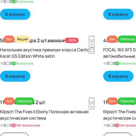
0
0
В наличии
В корзину
В корзину
Хит
Акция
Хит
Новинка
500 000 ₽/
Пара 2 шт.
45 640 ₽/
Пара
-28%
699 000 ₽
Напольная акустика премиум-класса Canton
FOCAL 165 SF3 S
Karat GS Edition White satin
автомобильные
0
0
В наличии
0
0
В наличи
В корзину
В корзину
Хит
Новинка
Хит
Новинка
119 990 ₽/
Пара 2 шт.
119 990 ₽/
Пара
Klipsch The Fives II Ebony Полочная активная
Klipsch The Five
акустическая система
акустическая с
0
0
Нет в наличии
0
0
Нет в нал