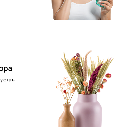
кора
уюта в