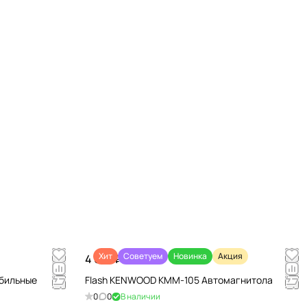
Хит
Советуем
Новинка
Акция
4 670 ₽/
шт
обильные
Flash KENWOOD KMM-105 Автомагнитола
0
0
В наличии