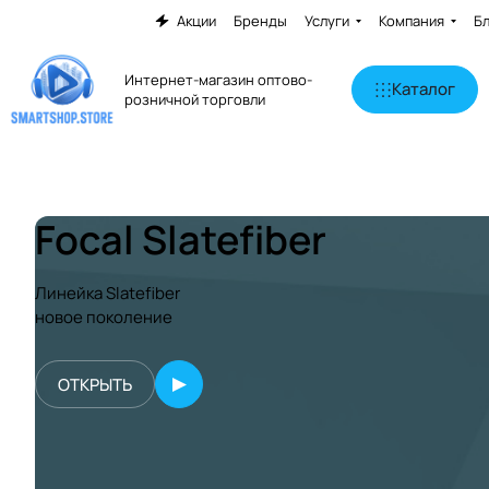
Акции
Бренды
Услуги
Компания
Б
Интернет-магазин оптово-
Каталог
розничной торговли
Focal Slatefiber
Линейка Slatefiber
новое поколение
ОТКРЫТЬ