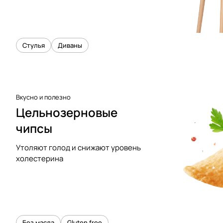
Стулья
Диваны
Вкусно и полезно
Цельнозерновые
чипсы
Утоляют голод и снижают уровень
холестерина
Без масла
Gluten free