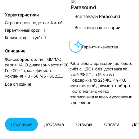
Характеристики
Все товары Parasound
Страна производства
:
Китай
Все товары категории
Гарантийный срок
:
1
Количество, штук*
:
1
Гарантия качества
Описание
Фонокорректор, тип: MM/MC,
Работаем с юрлицами: договор,
серия HALO, диапазон частот: 20
счёт с НДС и без, доставка по
Гц - 20 кГц, коэффициент
всей РФ, КП за 15 минут.
усиления: 40 - 60 /46 - 66 дБ,
Поддержка по 223-ФЗ, 44-ФЗ,
(RCA/XLR), гармоники: 0,02%,
Все описание
электронный документооборот.
соотношение сигнал/шум: 85 дБ,
Постоплата- с чётко
входной импеданс: 47 кОм / 50 -
прописанными всеми условиями
550 Ом (ММ/МС), аудио выходы:
в договоре.
1 x RCA, 1 x XLR, габариты: 437 х
375 х 63,5 мм, вес: 5,9 кг,
варианты цветов: черный,
серебристый.
Описание
Доставка
Отзывы
Оплата
До