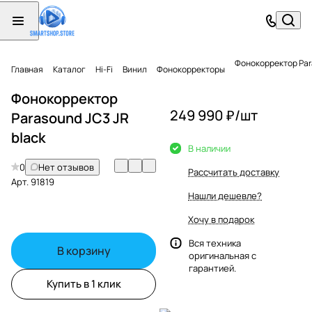
Фонокорректор Par
Главная
Каталог
Hi-Fi
Винил
Фонокорректоры
Фонокорректор
249 990 ₽/
шт
Parasound JC3 JR
black
В наличии
0
Нет отзывов
Рассчитать доставку
Арт.
91819
Нашли дешевле?
Хочу в подарок
Вся техника
В корзину
оригинальная с
гарантией.
Купить в 1 клик