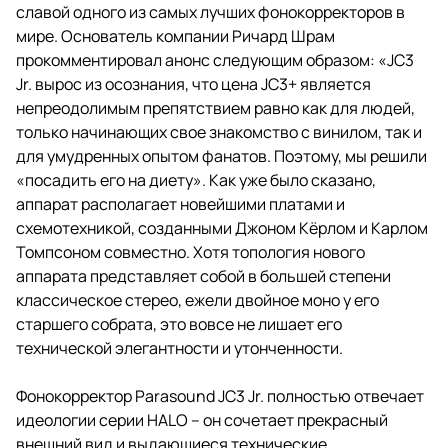
славой одного из самых лучших фонокорректоров в
мире. Основатель компании Ричард Шрам
прокомментировал анонс следующим образом: «JC3
Jr. вырос из осознания, что цена JC3+ является
непреодолимым препятствием равно как для людей,
только начинающих свое знакомство с винилом, так и
для умудренных опытом фанатов. Поэтому, мы решили
«посадить его на диету». Как уже было сказано,
аппарат располагает новейшими платами и
схемотехникой, созданными Джоном Кёрлом и Карлом
Томпсоном совместно. Хотя топология нового
аппарата представляет собой в большей степени
классическое стерео, ежели двойное моно у его
старшего собрата, это вовсе не лишает его
технической элегантности и утонченности.
Фонокорректор Parasound JC3 Jr. полностью отвечает
идеологии серии HALO – он сочетает прекрасный
внешний вид и выдающиеся технические