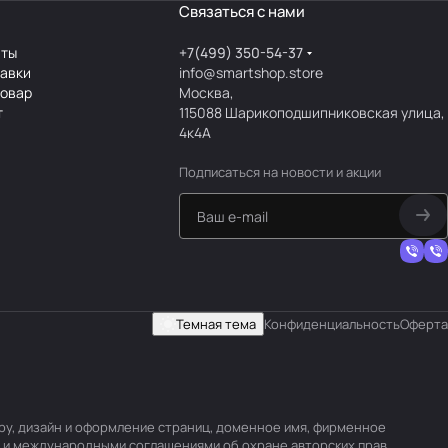
Связаться с нами
аты
+7(499) 350-54-37
тавки
info@smartshop.store
товар
Москва,
т
115088 Шарикоподшипниковская улица,
4к4А
Подписаться
на новости и акции
Темная тема
Конфиденциальность
Оферта
уру, дизайн и оформление страниц, доменное имя, фирменное
 и международными соглашениями об охране авторских прав.