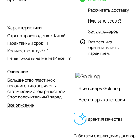
Рассчитать доставку
Нашли дешевле?
Характеристики
Хочу в подарок
Страна производства
:
Китай
Вся техника
Гарантийный срок
:
1
оригинальная с
Количество, штук*
:
1
гарантией.
Не выгружать на MarketPlace
:
Y
Описание
Большинство пластинок
положительно заряжены
Все товары Goldring
статическим электричеством.
Этот положительный заряд
Все товары категории
притягивает пыль и грязь к
Все описание
канавке диска, что приводит к
щелчкам, потрескиванию и
Гарантия качества
нежелательным шумам на
поверхности, а также ускоряет
износ стилуса.
Работаем с юрлицами: договор,