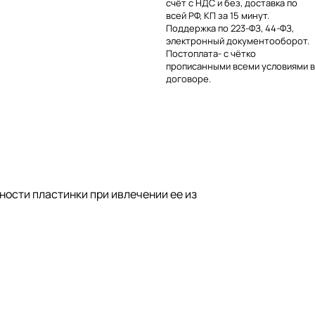
счёт с НДС и без, доставка по
всей РФ, КП за 15 минут.
Поддержка по 223-ФЗ, 44-ФЗ,
электронный документооборот.
Постоплата- с чётко
прописанными всеми условиями в
договоре.
ности пластинки при ивлечении ее из