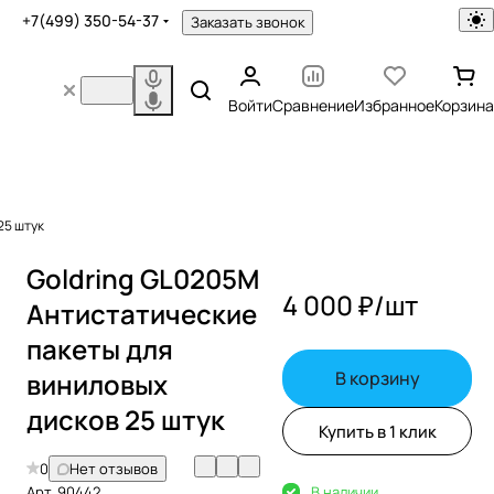
+7(499) 350-54-37
Заказать звонок
Войти
Сравнение
Избранное
Корзина
25 штук
Goldring GL0205M
4 000 ₽/
шт
Антистатические
пакеты для
виниловых
В корзину
дисков 25 штук
Купить в 1 клик
0
Нет отзывов
Арт.
90442
В наличии