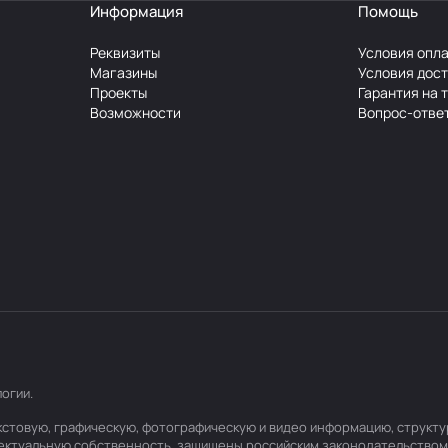
Информация
Помощь
Реквизиты
Условия опл
Магазины
Условия дос
Проекты
Гарантия на 
Возможности
Вопрос-отве
логии
.
текстовую, графическую, фотографическую и видео информацию, структ
лектуальную собственность, защищены российским законодательством