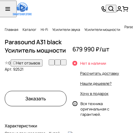
Para
Главная
Каталог
Hi-Fi
Усилители звука
Усилители мощности
Parasound A31 black
679 990 ₽/
шт
Усилитель мощности
0
Нет отзывов
Нет в наличии
Арт.
92521
Рассчитать доставку
Нашли дешевле?
Хочу в подарок
Заказать
Вся техника
оригинальная с
гарантией.
Характеристики