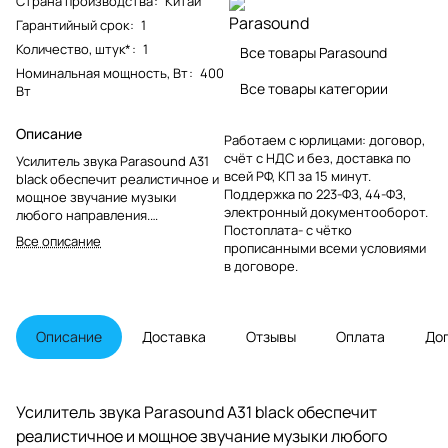
Страна производства
:
Китай
Гарантийный срок
:
1
Количество, штук*
:
1
Все товары Parasound
Номинальная мощность, Вт
:
400
Все товары категории
Вт
Описание
Работаем с юрлицами: договор,
счёт с НДС и без, доставка по
Усилитель звука Parasound A31
всей РФ, КП за 15 минут.
black обеспечит реалистичное и
Поддержка по 223-ФЗ, 44-ФЗ,
мощное звучание музыки
электронный документооборот.
любого направления.
Постоплата- с чётко
Максимально раскрыть свои
Все описание
прописанными всеми условиями
способности аппарат может при
в договоре.
воспроизведении классики.
Устройство способно корректно
воспроизводить популярные
форматы, обеспечивая эффект
Описание
Доставка
Отзывы
Оплата
До
присутствия при прослушивании.
Усилитель звука Parasound A31 black обеспечит
реалистичное и мощное звучание музыки любого