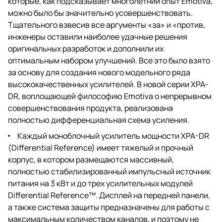
которые, как подсказывает многолетний опыт Emotiva,
можно было бы значительно усовершенствовать.
Тщательного взвесив все аргументы «за» и «против,
инженеры оставили наиболее удачные решения
оригинальных разработок и дополнили их
оптимальным набором улучшений. Все это было взято
за основу для создания нового модельного ряда
высококачественных усилителей. В новой серии XPA-
DR, воплощающей философию Emotiva о непрерывном
совершенствования продукта, реализована
полностью дифференциальная схема усиления.
Каждый моноблочный усилитель мощности XPA-DR
(Differential Reference) имеет тяжелый и прочный
корпус, в котором размещаются массивный,
полностью стабилизированный импульсный источник
питания на 3 кВт и до трех усилительных модулей
Differential Reference™. Дисплей на передней панели,
а также система защиты предназначены для работы с
максимальным количеством каналов, и поэтому не