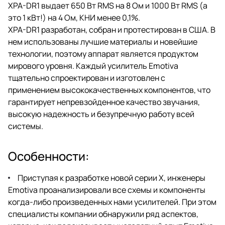
вы ищете наилучшее качество
XPA-DR1 выдает 650 Вт RMS на 8 Ом и 1000 Вт RMS (а
звука, с неисчерпаемым запасом
это 1 кВт!) на 4 Ом, КНИ менее 0,1%.
мощности и полным
отсутствием фонового шума,
XPA-DR1 разработан, собран и протестирован в США. В
этот усилитель — то, что вам
нем использованы лучшие материалы и новейшие
нужно.
технологии, поэтому аппарат является продуктом
мирового уровня. Каждый усилитель Emotiva
тщательно спроектирован и изготовлен с
применением высококачественных компонентов, что
гарантирует непревзойденное качество звучания,
высокую надежность и безупречную работу всей
системы.
Особенности:
Приступая к разработке новой серии X, инженеры
Emotiva проанализировали все схемы и компоненты
когда-либо произведенных нами усилителей. При этом
специалисты компании обнаружили ряд аспектов,