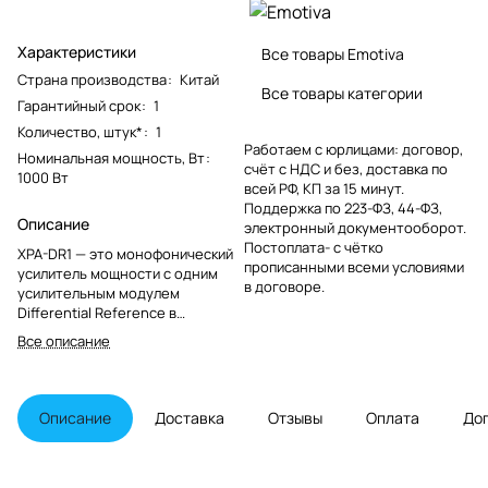
Характеристики
Все товары Emotiva
Страна производства
:
Китай
Все товары категории
Гарантийный срок
:
1
Количество, штук*
:
1
Работаем с юрлицами: договор,
Номинальная мощность, Вт
:
счёт с НДС и без, доставка по
1000 Вт
всей РФ, КП за 15 минут.
Поддержка по 223-ФЗ, 44-ФЗ,
Описание
электронный документооборот.
Постоплата- с чётко
XPA-DR1 — это монофонический
прописанными всеми условиями
усилитель мощности с одним
в договоре.
усилительным модулем
Differential Reference в
моноблочной конфигурации с
Все описание
собственным импульсным
источником питания 3 кВт. XPA-
DR1 обеспечивает громадную
мощность, превосходную
Описание
Доставка
Отзывы
Оплата
До
динамику, невероятное
разрешение и абсолютный
контроль всех параметров. Если