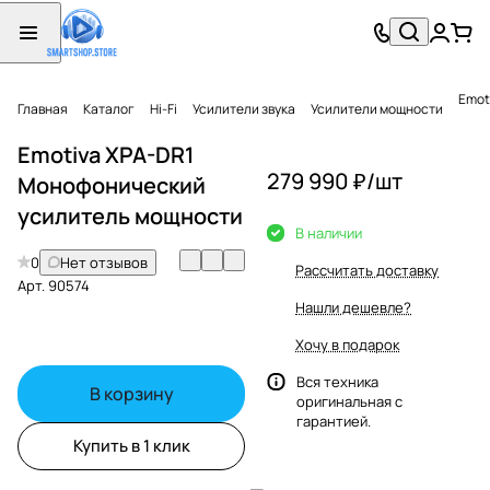
Emot
Главная
Каталог
Hi-Fi
Усилители звука
Усилители мощности
Emotiva XPA-DR1
279 990 ₽/
шт
Монофонический
усилитель мощности
В наличии
0
Нет отзывов
Рассчитать доставку
Арт.
90574
Нашли дешевле?
Хочу в подарок
Вся техника
В корзину
оригинальная с
гарантией.
Купить в 1 клик