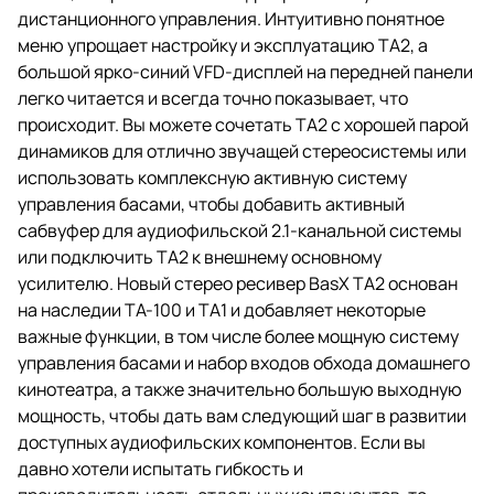
дистанционного управления. Интуитивно понятное
меню упрощает настройку и эксплуатацию TA2, а
большой ярко-синий VFD-дисплей на передней панели
легко читается и всегда точно показывает, что
происходит. Вы можете сочетать TA2 с хорошей парой
динамиков для отлично звучащей стереосистемы или
использовать комплексную активную систему
управления басами, чтобы добавить активный
сабвуфер для аудиофильской 2.1-канальной системы
или подключить TA2 к внешнему основному
усилителю. Новый стерео ресивер BasX TA2 основан
на наследии TA-100 и TA1 и добавляет некоторые
важные функции, в том числе более мощную систему
управления басами и набор входов обхода домашнего
кинотеатра, а также значительно большую выходную
мощность, чтобы дать вам следующий шаг в развитии
доступных аудиофильских компонентов. Если вы
давно хотели испытать гибкость и