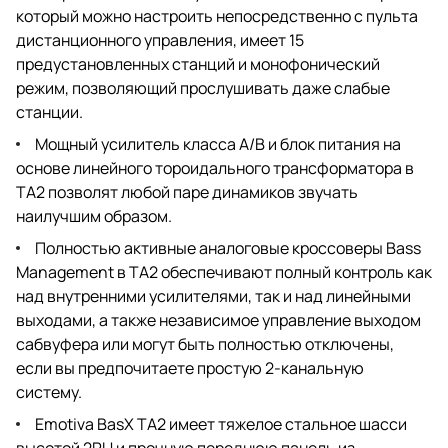
который можно настроить непосредственно с пульта
дистанционного управления, имеет 15
предустановленных станций и монофонический
режим, позволяющий прослушивать даже слабые
станции.
Мощный усилитель класса A/B и блок питания на
основе линейного тороидального трансформатора в
TA2 позволят любой паре динамиков звучать
наилучшим образом.
Полностью активные аналоговые кроссоверы Bass
Management в TA2 обеспечивают полный контроль как
над внутренними усилителями, так и над линейными
выходами, а также независимое управление выходом
сабвуфера или могут быть полностью отключены,
если вы предпочитаете простую 2-канальную
систему.
Emotiva BasX TA2 имеет тяжелое стальное шасси
высотой 2RU и прочную переднюю панель из