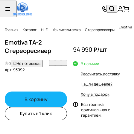
Emotiva
Главная
Каталог
Hi-Fi
Усилители звука
Стереоресиверы
Emotiva TA-2
94 990 ₽/
шт
Стереоресивер
0
Нет отзывов
В наличии
Арт.
93092
Рассчитать доставку
Нашли дешевле?
Хочу в подарок
В корзину
Вся техника
оригинальная с
Купить в 1 клик
гарантией.