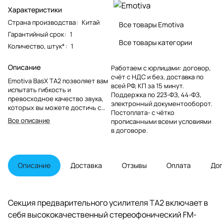
Характеристики
Страна производства
:
Китай
Все товары Emotiva
Гарантийный срок
:
1
Все товары категории
Количество, штук*
:
1
Описание
Работаем с юрлицами: договор,
счёт с НДС и без, доставка по
Emotiva BasX TA2 позволяет вам
всей РФ, КП за 15 минут.
испытать гибкость и
Поддержка по 223-ФЗ, 44-ФЗ,
превосходное качество звука,
электронный документооборот.
которых вы можете достичь с
Постоплата- с чётко
помощью отдельных
Все описание
прописанными всеми условиями
аудиофильских компонентов по
в договоре.
удивительно доступной цене.
TA2 сочетает в себе
высококачественный
стереофонический
Описание
Доставка
Отзывы
Оплата
До
предусилитель и
высококачественный
стереоусилитель в одном
корпусе.
Секция предварительного усилителя TA2 включает в
себя высококачественный стереофонический FM-