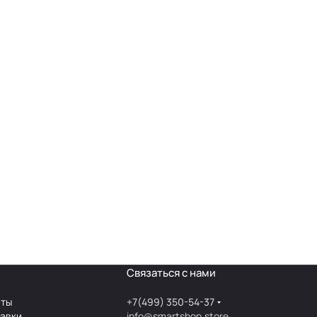
Связаться с нами
аты
+7(499) 350-54-37
тавки
info@smartshop.store