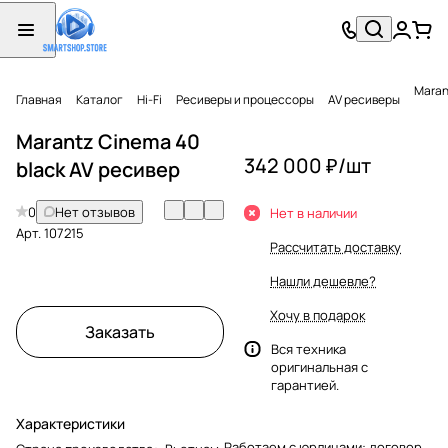
Maran
Главная
Каталог
Hi-Fi
Ресиверы и процессоры
AV ресиверы
Marantz Cinema 40
342 000 ₽/
шт
black AV ресивер
0
Нет отзывов
Нет в наличии
Арт.
107215
Рассчитать доставку
Нашли дешевле?
Хочу в подарок
Заказать
Вся техника
оригинальная с
гарантией.
Характеристики
Работаем с юрлицами: договор,