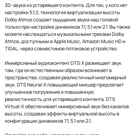
3D-звука из устаревшего контента. Для тех, у кого нет
настройки 5.1.2, технология виртуализации высоты
Dolby Atmos создает ощущение звука над головой
только при настройке динамиков 7.1, 5.1 или 2.1. Вы также
можете наслаждаться музыкальными треками Dolby
Atmos, доступными в Apple Music, Amazon Music HD и
TIDAL, через совместимое потоковое устройство.
Иммерсивный аудиоконтент DTS:X размещает звук
там, где он естественным образом возникает в
пространстве, создавая реалистичный многомерный
звук. DTS Neural:X повышающий микшер предлагает
улучшенное погружение и повышенную
реалистичность для устаревшего контента. DTS
Virtual:X обеспечивает иммерсивный звук без каналов
высоты, создавая эффекты виртуальной высоты в
конфигурации динамиков 7.1, 5.1 или 2.1.