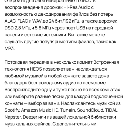
Откройте для себя невероятную точность
воспроизведения дорожек Hi-Res Audio с
возможностью декодирования файлов без потерь
ALAC, FLAC и WAV до 24 бит/192 кГц, а также дорожек
DSD 2,8 МГц и 5,6 МГц через порт USB на передней
панели и сетевые источники. Вы также можете
слушать другие популярные типы файлов, такие как
MP3.
Потоковая передача в несколько комнат Встроенная
технология HEOS позволяет вам наслаждаться
любимой музыкой в ​​любой комнате вашего дома
благодаря беспроводному аудио во всем доме.
Воспроизведите одну и ту же песню во всех комнатах
или выберите разные песни для каждой подключенной
комнаты — выбор за вами. Наслаждайтесь музыкой из
Spotify, Amazon Music HD, TuneIn, SoundCloud, TIDAL,
Napster, Deezer или из вашей локальной библиотеки
музыкальных файлов. С дополнительными