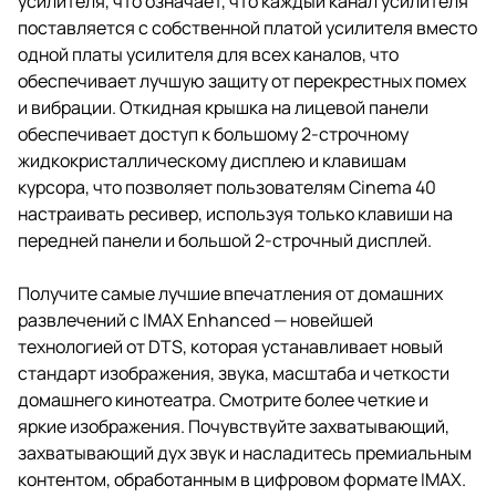
усилителя, что означает, что каждый канал усилителя
поставляется с собственной платой усилителя вместо
одной платы усилителя для всех каналов, что
обеспечивает лучшую защиту от перекрестных помех
и вибрации. Откидная крышка на лицевой панели
обеспечивает доступ к большому 2-строчному
жидкокристаллическому дисплею и клавишам
курсора, что позволяет пользователям Cinema 40
настраивать ресивер, используя только клавиши на
передней панели и большой 2-строчный дисплей.
Получите самые лучшие впечатления от домашних
развлечений с IMAX Enhanced — новейшей
технологией от DTS, которая устанавливает новый
стандарт изображения, звука, масштаба и четкости
домашнего кинотеатра. Смотрите более четкие и
яркие изображения. Почувствуйте захватывающий,
захватывающий дух звук и насладитесь премиальным
контентом, обработанным в цифровом формате IMAX.