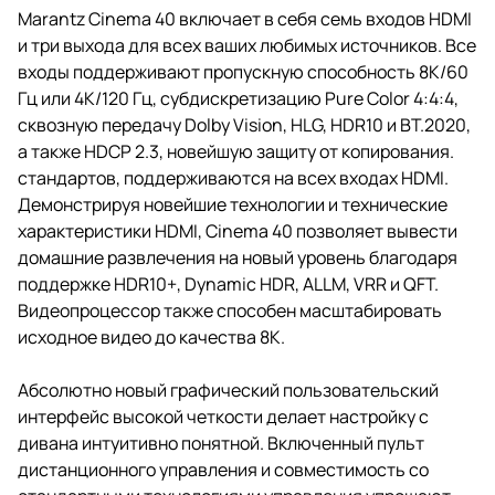
Marantz Cinema 40 включает в себя семь входов HDMI
и три выхода для всех ваших любимых источников. Все
входы поддерживают пропускную способность 8K/60
Гц или 4K/120 Гц, субдискретизацию Pure Color 4:4:4,
сквозную передачу Dolby Vision, HLG, HDR10 и BT.2020,
а также HDCP 2.3, новейшую защиту от копирования.
стандартов, поддерживаются на всех входах HDMI.
Демонстрируя новейшие технологии и технические
характеристики HDMI, Cinema 40 позволяет вывести
домашние развлечения на новый уровень благодаря
поддержке HDR10+, Dynamic HDR, ALLM, VRR и QFT.
Видеопроцессор также способен масштабировать
исходное видео до качества 8K.
Абсолютно новый графический пользовательский
интерфейс высокой четкости делает настройку с
дивана интуитивно понятной. Включенный пульт
дистанционного управления и совместимость со