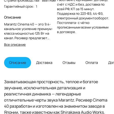
Страна производства
:
Вьетнам
счёт с НДС и без, доставка по
Гарантийный срок
:
1
всей РФ, КП за 15 минут.
Поддержка по 223-ФЗ, 44-ФЗ,
Описание
электронный документооборот.
Постоплата- с чётко
Marantz Cinema 40 — это 9.4-
прописанными всеми условиями
канальное усиление премиум-
в договоре.
класса мощностью 125 Вт на
канал. Ресивер предлагает
пользователю множество
Все описание
различных функций: Dolby
Atmos, DTS:X Auro 3D и 8K Ultra
HD, плюс встроенный сервис
потоковой передачи музыки
Описание
Доставка
Отзывы
Оплата
До
HEOS. Cinema 40 — это
представитель A/V-ресивера
эталонного уровня.
Захватывающая просторность, теплое и богатое
звучание, исключительная детализация и
реалистичная динамика — легендарные
отличительные черты звука Marantz. Ресивер Cinema
40 разработан и изготовлен на знаменитом заводе в
Японии, также известном как Shirakawa Audio Works.