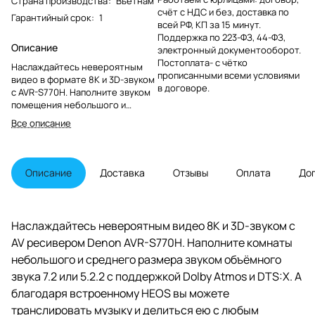
Страна производства
:
Вьетнам
счёт с НДС и без, доставка по
Гарантийный срок
:
1
всей РФ, КП за 15 минут.
Поддержка по 223-ФЗ, 44-ФЗ,
Описание
электронный документооборот.
Постоплата- с чётко
Наслаждайтесь невероятным
прописанными всеми условиями
видео в формате 8K и 3D-звуком
в договоре.
с AVR-S770H. Наполните звуком
помещения небольшого и
среднего размера с помощью
Все описание
системы объемного звучания 7.2
или 5.2.2 с поддержкой Dolby
Atmos и DTS:X. А благодаря
встроенной технологии HEOS®
Описание
Доставка
Отзывы
Оплата
До
вы можете транслировать
музыку и делиться ею с любой
колонкой с поддержкой HEOS по
всему дому.
Наслаждайтесь невероятным видео 8K и 3D-звуком с
AV ресивером Denon AVR-S770H. Наполните комнаты
небольшого и среднего размера звуком объёмного
звука 7.2 или 5.2.2 с поддержкой Dolby Atmos и DTS:X. А
благодаря встроенному HEOS вы можете
транслировать музыку и делиться ею с любым