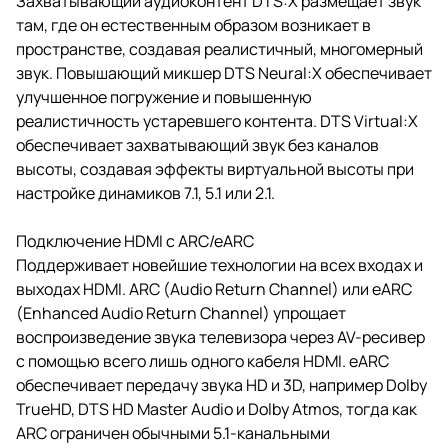
Захватывающий аудиоконтент DTS:X размещает звук
там, где он естественным образом возникает в
пространстве, создавая реалистичный, многомерный
звук. Повышающий микшер DTS Neural:X обеспечивает
улучшенное погружение и повышенную
реалистичность устаревшего контента. DTS Virtual:X
обеспечивает захватывающий звук без каналов
высоты, создавая эффекты виртуальной высоты при
настройке динамиков 7.1, 5.1 или 2.1.
Подключение HDMI с ARC/eARC
Поддерживает новейшие технологии на всех входах и
выходах HDMI. ARC (Audio Return Channel) или eARC
(Enhanced Audio Return Channel) упрощает
воспроизведение звука телевизора через AV-ресивер
с помощью всего лишь одного кабеля HDMI. eARC
обеспечивает передачу звука HD и 3D, например Dolby
TrueHD, DTS HD Master Audio и Dolby Atmos, тогда как
ARC ограничен обычными 5.1-канальными