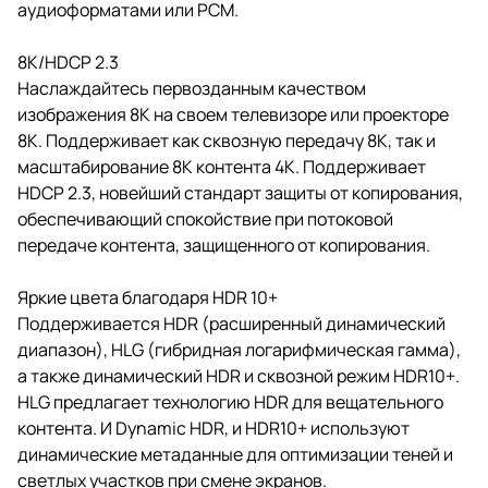
аудиоформатами или PCM.
8K/HDCP 2.3
Наслаждайтесь первозданным качеством
изображения 8K на своем телевизоре или проекторе
8K. Поддерживает как сквозную передачу 8K, так и
масштабирование 8K контента 4K. Поддерживает
HDCP 2.3, новейший стандарт защиты от копирования,
обеспечивающий спокойствие при потоковой
передаче контента, защищенного от копирования.
Яркие цвета благодаря HDR 10+
Поддерживается HDR (расширенный динамический
диапазон), HLG (гибридная логарифмическая гамма),
а также динамический HDR и сквозной режим HDR10+.
HLG предлагает технологию HDR для вещательного
контента. И Dynamic HDR, и HDR10+ используют
динамические метаданные для оптимизации теней и
светлых участков при смене экранов.