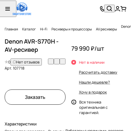
Denon
Главная
Каталог
Hi-Fi
Ресиверы и процессоры
AV ресиверы
Denon AVR-S770H -
79 990 ₽/
шт
AV-ресивер
0
Нет отзывов
Нет в наличии
Арт.
107718
Рассчитать доставку
Нашли дешевле?
Хочу в подарок
Заказать
Вся техника
оригинальная с
гарантией.
Характеристики
Работаем с юрлицами: договор,