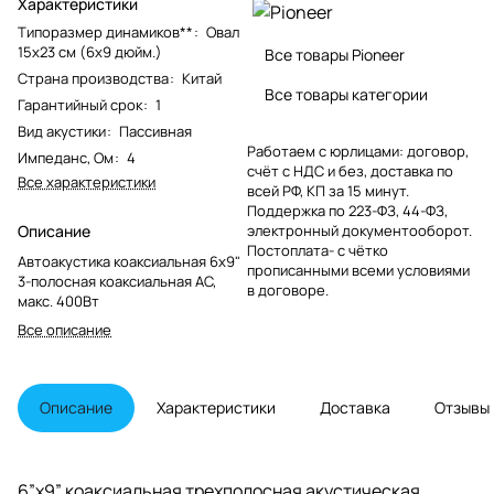
Характеристики
Типоразмер динамиков**
:
Овал
15x23 см (6x9 дюйм.)
Все товары Pioneer
Страна производства
:
Китай
Все товары категории
Гарантийный срок
:
1
Вид акустики
:
Пассивная
Работаем с юрлицами: договор,
Импеданс, Ом
:
4
счёт с НДС и без, доставка по
Все характеристики
всей РФ, КП за 15 минут.
Поддержка по 223-ФЗ, 44-ФЗ,
Описание
электронный документооборот.
Постоплата- с чётко
Автоакустика коаксиальная 6x9"
прописанными всеми условиями
3-полосная коаксиальная АС,
в договоре.
макс. 400Вт
Все описание
Описание
Характеристики
Доставка
Отзывы
6”х9” коаксиальная трехполосная акустическая