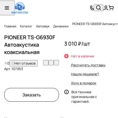
PIONEER TS-G6930F Автоакуст
Главная
Каталог
Автозвук
Динамики
PIONEER TS-G6930F
3 010 ₽/
шт
Автоакустика
коаксиальная
Нет в наличии
0
Нет отзывов
Рассчитать доставку
Арт.
107953
Нашли дешевле?
Хочу в подарок
Вся техника
Заказать
оригинальная с
гарантией.