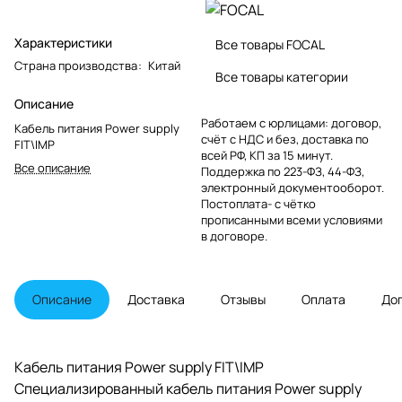
Характеристики
Все товары FOCAL
Страна производства
:
Китай
Все товары категории
Описание
Работаем с юрлицами: договор,
Кабель питания Power supply
счёт с НДС и без, доставка по
FIT\IMP
всей РФ, КП за 15 минут.
Все описание
Поддержка по 223-ФЗ, 44-ФЗ,
электронный документооборот.
Постоплата- с чётко
прописанными всеми условиями
в договоре.
Описание
Доставка
Отзывы
Оплата
До
Кабель питания Power supply FIT\IMP
Специализированный кабель питания Power supply