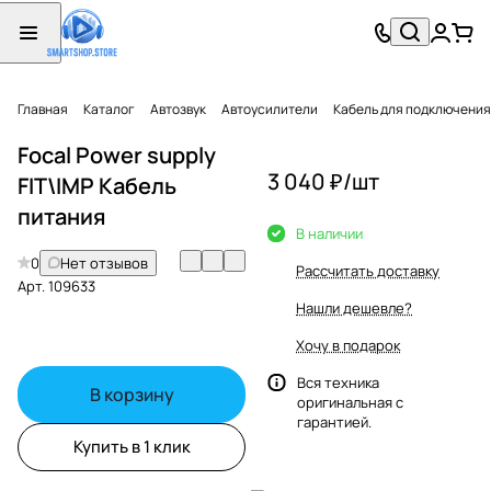
Главная
Каталог
Автозвук
Автоусилители
Кабель для подключения
Focal Power supply
3 040 ₽/
шт
FIT\IMP Кабель
питания
В наличии
0
Нет отзывов
Рассчитать доставку
Арт.
109633
Нашли дешевле?
Хочу в подарок
Вся техника
В корзину
оригинальная с
гарантией.
Купить в 1 клик