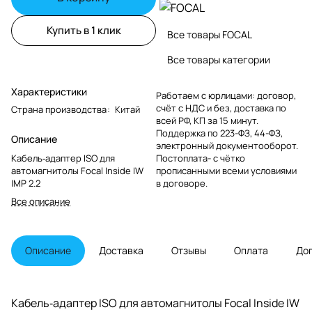
Купить в 1 клик
Все товары FOCAL
Все товары категории
Характеристики
Работаем с юрлицами: договор,
счёт с НДС и без, доставка по
Страна производства
:
Китай
всей РФ, КП за 15 минут.
Поддержка по 223-ФЗ, 44-ФЗ,
Описание
электронный документооборот.
Кабель‑адаптер ISO для
Постоплата- с чётко
автомагнитолы Focal Inside IW
прописанными всеми условиями
IMP 2.2
в договоре.
Все описание
Описание
Доставка
Отзывы
Оплата
До
Кабель‑адаптер ISO для автомагнитолы Focal Inside IW