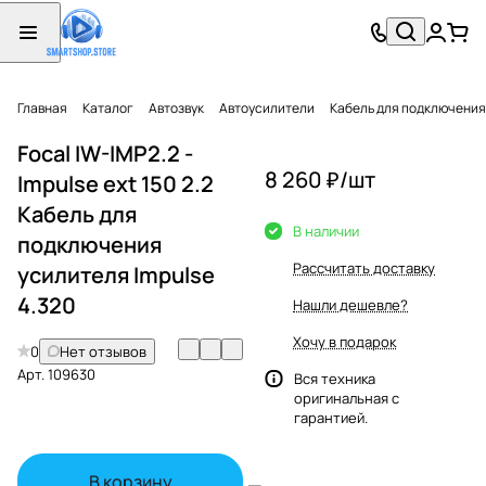
Главная
Каталог
Автозвук
Автоусилители
Кабель для подключения
Focal IW-IMP2.2 -
8 260 ₽/
шт
Impulse ext 150 2.2
Кабель для
В наличии
подключения
Рассчитать доставку
усилителя Impulse
4.320
Нашли дешевле?
Хочу в подарок
0
Нет отзывов
Арт.
109630
Вся техника
оригинальная с
гарантией.
В корзину