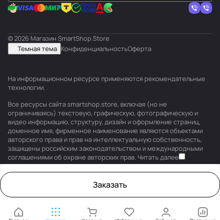
© 2026 Магазин SmartShop.Store
Темная тема
Конфиденциальность
Оферта
На информационном ресурсе применяются
рекомендательные
технологии
.
Все ресурсы сайта smartshop.store, включая (но не
ограничиваясь) текстовую, графическую, фотографическую и
видео информацию, структуру, дизайн и оформление страниц,
доменное имя, фирменное наименование являются объектами
авторского права и прав на интеллектуальную собственность,
защищены российским законодательством и международными
соглашениями об охране авторских прав.
Читать далее
Заказать