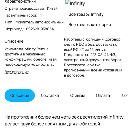
Характеристики
Страна производства
:
Китай
Все товары Infinity
Гарантийный срок
:
1
Тип*
:
Усилитель автомобильный
Все товары категории
Штрихкод
:
6925281938054
Работаем с юрлицами: договор,
Описание
счёт с НДС и без, доставка по
Усилители Infinity Primus
всей РФ, КП за 15 минут.
доступны в различных
Поддержка по 223-ФЗ, 44-ФЗ,
конфигурациях, обеспечивая
электронный документооборот.
необходимую мощность и
Постоплата- с чётко
количество каналов для
прописанными всеми условиями
Все описание
использования в
в договоре.
полнодиапазонных системах и
сабвуферах.
Описание
Доставка
Отзывы
Оплата
До
На протяжении более чем четырех десятилетий Infinity
делает звук более приятным для любителей