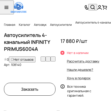
Автоусилитель 4-каналь
Главная
Каталог
Автозвук
Автоусилители
Автоусилитель 4-
17 880 ₽/
шт
канальный INFINITY
PRIMUS6004A
Нет в наличии
0
Нет отзывов
Рассчитать доставку
Арт.
108140
Нашли дешевле?
Хочу в подарок
Вся техника
Заказать
оригинальная с
гарантией.