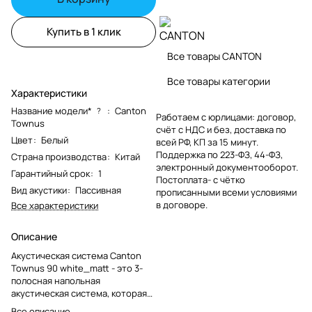
Купить в 1 клик
Все товары CANTON
Все товары категории
Характеристики
Название модели*
:
Canton
?
Работаем с юрлицами: договор,
Townus
счёт с НДС и без, доставка по
Цвет
:
Белый
всей РФ, КП за 15 минут.
Поддержка по 223-ФЗ, 44-ФЗ,
Страна производства
:
Китай
электронный документооборот.
Гарантийный срок
:
1
Постоплата- с чётко
Вид акустики
:
Пассивная
прописанными всеми условиями
в договоре.
Все характеристики
Описание
Акустическая система Canton
Townus 90 white_matt - это 3-
полосная напольная
акустическая система, которая
обеспечивает
Все описание