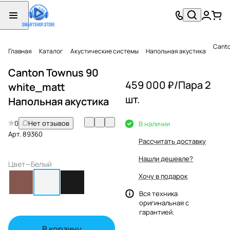
Canto
Главная
Каталог
Акустические системы
Напольная акустика
Canton Townus 90
459 000 ₽/
Пара 2
white_matt
шт.
Напольная акустика
0
Нет отзывов
В наличии
Арт.
89360
Рассчитать доставку
Нашли дешевле?
Цвет
—
Белый
Хочу в подарок
Вся техника
оригинальная с
гарантией.
В корзину