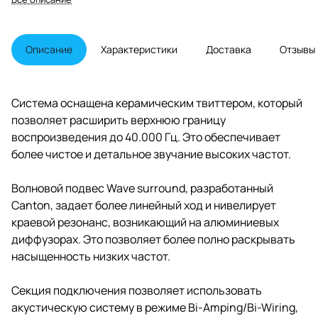
высококачественное звучание
благодаря использованию
титана в качестве материала
диффузора для НЧ и СЧ
Описание
Характеристики
Доставка
Отзывы
динамиков.
Система оснащена керамическим твиттером, который
позволяет расширить верхнюю границу
воспроизведения до 40.000 Гц. Это обеспечивает
более чистое и детальное звучание высоких частот.
Волновой подвес Wave surround, разработанный
Canton, задает более линейный ход и нивелирует
краевой резонанс, возникающий на алюминиевых
диффузорах. Это позволяет более полно раскрывать
насыщенность низких частот.
Секция подключения позволяет использовать
акустическую систему в режиме Bi-Amping/Bi-Wiring,