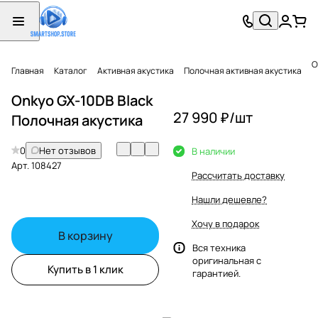
O
Главная
Каталог
Активная акустика
Полочная активная акустика
Onkyo GX-10DB Black
27 990 ₽/
шт
Полочная акустика
0
Нет отзывов
В наличии
Арт.
108427
Рассчитать доставку
Нашли дешевле?
Хочу в подарок
В корзину
Вся техника
оригинальная с
Купить в 1 клик
гарантией.