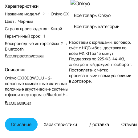
Характеристики
Название модели*
:
Onkyo GX
?
Все товары Onkyo
Цвет
:
Черный
Все товары категории
Страна производства
:
Китай
Гарантийный срок
:
1
Работаем с юрлицами: договор,
Беспроводные интерфейсы
:
?
счёт с НДС и без, доставка по
Bluetooth
всей РФ, КП за 15 минут.
Все характеристики
Поддержка по 223-ФЗ, 44-ФЗ,
электронный документооборот.
Описание
Постоплата- с чётко
прописанными всеми условиями
Onkyo GX10DBWCUU – 2-
в договоре.
полосные компактные активные
полочные акустические системы
с фазоинвертором, с Bluetooth
5.3 и входами для проводной
Все описание
коммутации, пультом ДУ и
специальными подставками-
основаниями для наилучшего
воспроизведения. Колонки
Описание
Характеристики
Доставка
Отзывы
относятся к серии Creator,
разработанной в первую