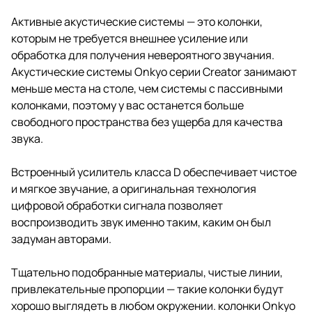
очередь для создателей
контента, удаленно работающих
Активные акустические системы — это колонки,
профессионалов и заядлых
которым не требуется внешнее усиление или
геймеров.
обработка для получения невероятного звучания.
Акустические системы Onkyo серии Creator занимают
меньше места на столе, чем системы с пассивными
колонками, поэтому у вас останется больше
свободного пространства без ущерба для качества
звука.
Встроенный усилитель класса D обеспечивает чистое
и мягкое звучание, а оригинальная технология
цифровой обработки сигнала позволяет
воспроизводить звук именно таким, каким он был
задуман авторами.
Тщательно подобранные материалы, чистые линии,
привлекательные пропорции — такие колонки будут
хорошо выглядеть в любом окружении. колонки Onkyo